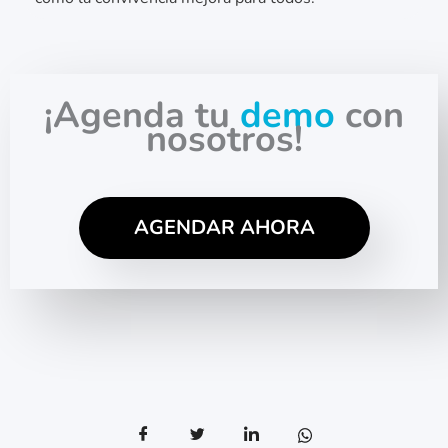
¡Agenda tu
demo
con
nosotros!
AGENDAR AHORA